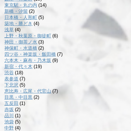
東京駅・丸の内
(14)
新橋・汐留
(2)
日本橋・人形町
(5)
築地・勝どき
(4)
浅草
(4)
上野・秋葉原・御徒町
(6)
神田・御茶ノ水
(3)
神保町・水道橋
(2)
四ツ谷・神楽坂・飯田橋
(7)
六本木・麻布・乃木坂
(9)
新宿・代々木
(19)
渋谷
(18)
表参道
(7)
下北沢
(5)
恵比寿・広尾・代官山
(7)
目黒・中目黒
(2)
五反田
(1)
赤坂
(2)
品川
(1)
池袋
(5)
中野
(4)