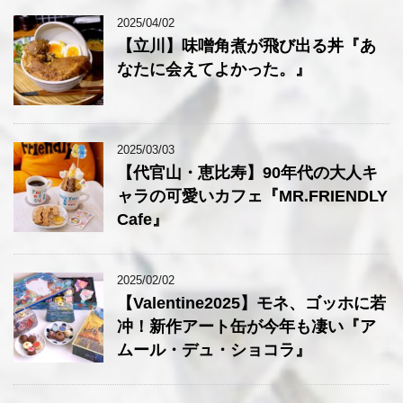
2025/04/02
【立川】味噌角煮が飛び出る丼『あ
なたに会えてよかった。』
2025/03/03
【代官山・恵比寿】90年代の大人キ
ャラの可愛いカフェ『MR.FRIENDLY
Cafe』
2025/02/02
【Valentine2025】モネ、ゴッホに若
冲！新作アート缶が今年も凄い『ア
ムール・デュ・ショコラ』