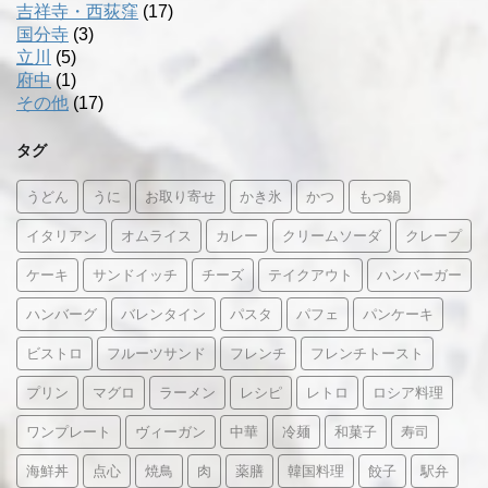
吉祥寺・西荻窪
(17)
国分寺
(3)
立川
(5)
府中
(1)
その他
(17)
タグ
うどん
うに
お取り寄せ
かき氷
かつ
もつ鍋
イタリアン
オムライス
カレー
クリームソーダ
クレープ
ケーキ
サンドイッチ
チーズ
テイクアウト
ハンバーガー
ハンバーグ
バレンタイン
パスタ
パフェ
パンケーキ
ビストロ
フルーツサンド
フレンチ
フレンチトースト
プリン
マグロ
ラーメン
レシピ
レトロ
ロシア料理
ワンプレート
ヴィーガン
中華
冷麺
和菓子
寿司
海鮮丼
点心
焼鳥
肉
薬膳
韓国料理
餃子
駅弁