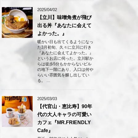
2025/04/02
【立川】味噌角煮が飛び
出る丼『あなたに会えて
よかった。』
暖かい日も出てくるようになっ
た3月初旬、久々に立川に行き
『あなたに会えてよかった。』
というお店に伺った。立川駅か
らは徒歩5分もかからないビル
の地下一階にあり、入口は何や
らいい雰囲気を醸し出してい
る。 ...
2025/03/03
【代官山・恵比寿】90年
代の大人キャラの可愛い
カフェ『MR.FRIENDLY
Cafe』