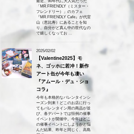
最近、90年代に大人気だった
「MR.FRIENDLY（ミスター・
フレンドリー）」のカフェ
『MR.FRIENDLY Cafe』が代官
山（恵比寿）にあることを知
り、自分がど真ん中の世代なの
で嬉しくなってお ...
2025/02/02
【Valentine2025】モ
ネ、ゴッホに若冲！新作
アート缶が今年も凄い
『アムール・デュ・ショ
コラ』
今年も本格的なバレンタインシ
ーズン到来！どこのお店に行っ
てもバレンタイン用の商品が並
び、各デパートでは恒例の催事
イベントが開催中。今年はどこ
の催事イベントにしようかと悩
んだ結果、昨年と同じく、高島