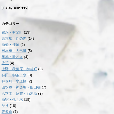
[instagram-feed]
カテゴリー
銀座・有楽町
(19)
東京駅・丸の内
(14)
新橋・汐留
(2)
日本橋・人形町
(5)
築地・勝どき
(4)
浅草
(4)
上野・秋葉原・御徒町
(6)
神田・御茶ノ水
(3)
神保町・水道橋
(2)
四ツ谷・神楽坂・飯田橋
(7)
六本木・麻布・乃木坂
(9)
新宿・代々木
(19)
渋谷
(18)
表参道
(7)