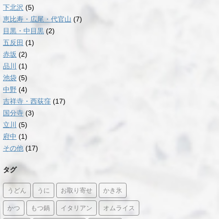
下北沢
(5)
恵比寿・広尾・代官山
(7)
目黒・中目黒
(2)
五反田
(1)
赤坂
(2)
品川
(1)
池袋
(5)
中野
(4)
吉祥寺・西荻窪
(17)
国分寺
(3)
立川
(5)
府中
(1)
その他
(17)
タグ
うどん
うに
お取り寄せ
かき氷
かつ
もつ鍋
イタリアン
オムライス