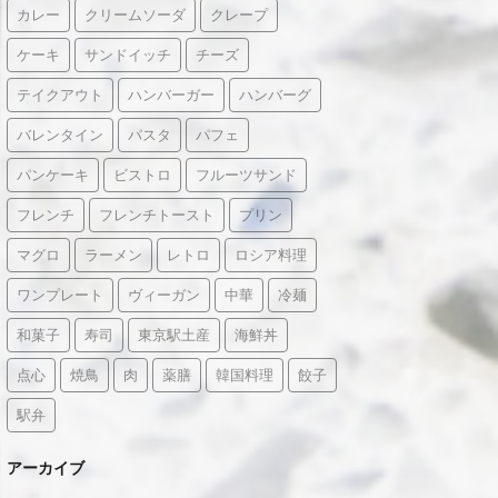
カレー
クリームソーダ
クレープ
ケーキ
サンドイッチ
チーズ
テイクアウト
ハンバーガー
ハンバーグ
バレンタイン
パスタ
パフェ
パンケーキ
ビストロ
フルーツサンド
フレンチ
フレンチトースト
プリン
マグロ
ラーメン
レトロ
ロシア料理
ワンプレート
ヴィーガン
中華
冷麺
和菓子
寿司
東京駅土産
海鮮丼
点心
焼鳥
肉
薬膳
韓国料理
餃子
駅弁
アーカイブ