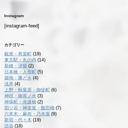
Instagram
[instagram-feed]
カテゴリー
銀座・有楽町
(19)
東京駅・丸の内
(14)
新橋・汐留
(2)
日本橋・人形町
(5)
築地・勝どき
(4)
浅草
(4)
上野・秋葉原・御徒町
(6)
神田・御茶ノ水
(3)
神保町・水道橋
(2)
四ツ谷・神楽坂・飯田橋
(7)
六本木・麻布・乃木坂
(9)
新宿・代々木
(19)
渋谷
(18)