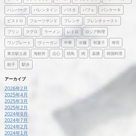
ハンバーグ
バレンタイン
パスタ
パフェ
パンケーキ
ビストロ
フルーツサンド
フレンチ
フレンチトースト
プリン
マグロ
ラーメン
レトロ
ロシア料理
ワンプレート
ヴィーガン
中華
冷麺
和菓子
寿司
東京駅土産
海鮮丼
点心
焼鳥
肉
薬膳
韓国料理
餃子
駅弁
アーカイブ
2026年2月
2025年4月
2025年3月
2025年2月
2024年9月
2024年7月
2024年2月
2024年1月