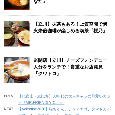
なた』
【立川】抹茶もある！上質空間で炭
火焙煎珈琲が楽しめる喫茶『桜乃』
※閉店【立川】チーズフォンデュ一
人分をランチで！貴重なお店発見
『クワトロ』
PREV
【代官山・恵比寿】90年代の大人キャラの可愛いカフ
ェ『MR.FRIENDLY Cafe』
NEXT
【Valentine2026】猫ちゃん、チンアナゴ、クマさんが