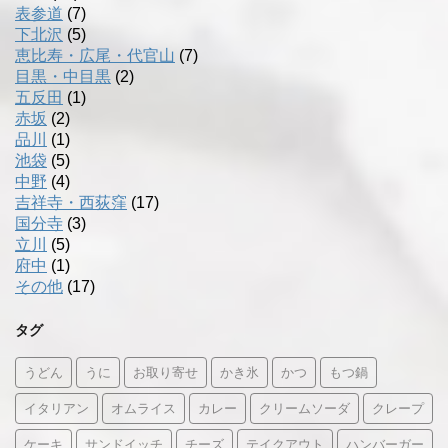
表参道
(7)
下北沢
(5)
恵比寿・広尾・代官山
(7)
目黒・中目黒
(2)
五反田
(1)
赤坂
(2)
品川
(1)
池袋
(5)
中野
(4)
吉祥寺・西荻窪
(17)
国分寺
(3)
立川
(5)
府中
(1)
その他
(17)
タグ
うどん
うに
お取り寄せ
かき氷
かつ
もつ鍋
イタリアン
オムライス
カレー
クリームソーダ
クレープ
ケーキ
サンドイッチ
チーズ
テイクアウト
ハンバーガー