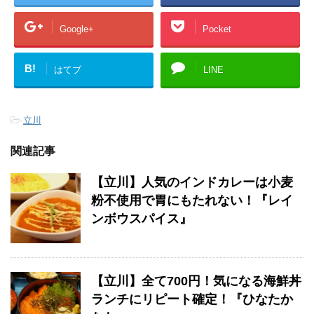
Google+
Pocket
B!
はてブ
LINE
-
立川
関連記事
【立川】人気のインドカレーは小麦
粉不使用で胃にもたれない！『レイ
ンボウスパイス』
【立川】全て700円！気になる海鮮丼
ランチにリピート確定！『ひなたか