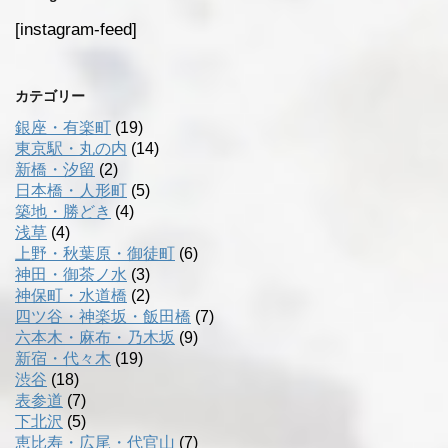
[instagram-feed]
カテゴリー
銀座・有楽町
(19)
東京駅・丸の内
(14)
新橋・汐留
(2)
日本橋・人形町
(5)
築地・勝どき
(4)
浅草
(4)
上野・秋葉原・御徒町
(6)
神田・御茶ノ水
(3)
神保町・水道橋
(2)
四ツ谷・神楽坂・飯田橋
(7)
六本木・麻布・乃木坂
(9)
新宿・代々木
(19)
渋谷
(18)
表参道
(7)
下北沢
(5)
恵比寿・広尾・代官山
(7)