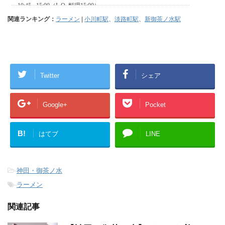
関連ランキング：
ラーメン
|
小川町駅
、
淡路町駅
、
新御茶ノ水駅
Twitter
シェア
Google+
Pocket
B!
はてブ
LINE
-
神田・御茶ノ水
-
ラーメン
関連記事