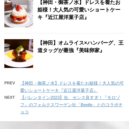
【神田・御茶ノ水】ドレスを着たお
姫様！大人気の可愛いショートケー
キ『近江屋洋菓子店』
【神田】オムライス×ハンバーグ、王
道タッグが最強『美味卵家』
PREV
【神田・御茶ノ水】ドレスを着たお姫様！大人気の可
愛いショートケーキ『近江屋洋菓子店』
NEXT
【バレンタイン2023】缶、センス良すぎ！『モロゾ
フ』のフォルクスワーゲン社「Beetle」とのコラボチ
ョコ