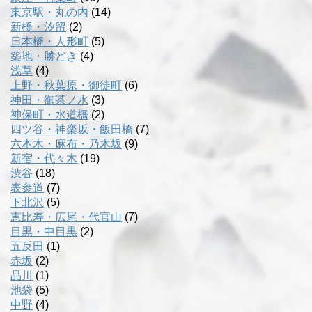
東京駅・丸の内
(14)
新橋・汐留
(2)
日本橋・人形町
(5)
築地・勝どき
(4)
浅草
(4)
上野・秋葉原・御徒町
(6)
神田・御茶ノ水
(3)
神保町・水道橋
(2)
四ツ谷・神楽坂・飯田橋
(7)
六本木・麻布・乃木坂
(9)
新宿・代々木
(19)
渋谷
(18)
表参道
(7)
下北沢
(5)
恵比寿・広尾・代官山
(7)
目黒・中目黒
(2)
五反田
(1)
赤坂
(2)
品川
(1)
池袋
(5)
中野
(4)