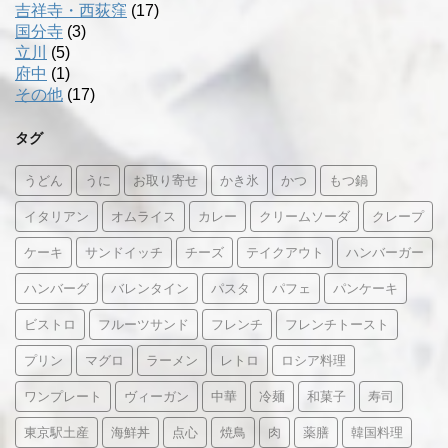
吉祥寺・西荻窪
(17)
国分寺
(3)
立川
(5)
府中
(1)
その他
(17)
タグ
うどん
うに
お取り寄せ
かき氷
かつ
もつ鍋
イタリアン
オムライス
カレー
クリームソーダ
クレープ
ケーキ
サンドイッチ
チーズ
テイクアウト
ハンバーガー
ハンバーグ
バレンタイン
パスタ
パフェ
パンケーキ
ビストロ
フルーツサンド
フレンチ
フレンチトースト
プリン
マグロ
ラーメン
レトロ
ロシア料理
ワンプレート
ヴィーガン
中華
冷麺
和菓子
寿司
東京駅土産
海鮮丼
点心
焼鳥
肉
薬膳
韓国料理