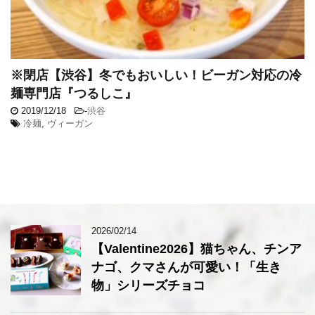
※閉店【渋谷】冬でもおいしい！ビーガン対応の冷
麺専門店『つるしこ』
2019/12/18
-
渋谷
冷麺
,
ヴィーガン
2026/02/14
【Valentine2026】猫ちゃん、チンア
ナゴ、クマさんが可愛い！「生き
物」シリーズチョコ