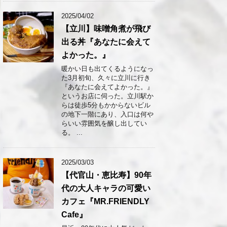
2025/04/02
【立川】味噌角煮が飛び
出る丼『あなたに会えて
よかった。』
暖かい日も出てくるようになっ
た3月初旬、久々に立川に行き
『あなたに会えてよかった。』
というお店に伺った。立川駅か
らは徒歩5分もかからないビル
の地下一階にあり、入口は何や
らいい雰囲気を醸し出してい
る。 ...
2025/03/03
【代官山・恵比寿】90年
代の大人キャラの可愛い
カフェ『MR.FRIENDLY
Cafe』