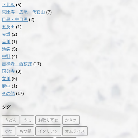
下北沢
(5)
恵比寿・広尾・代官山
(7)
目黒・中目黒
(2)
五反田
(1)
赤坂
(2)
品川
(1)
池袋
(5)
中野
(4)
吉祥寺・西荻窪
(17)
国分寺
(3)
立川
(5)
府中
(1)
その他
(17)
タグ
うどん
うに
お取り寄せ
かき氷
かつ
もつ鍋
イタリアン
オムライス