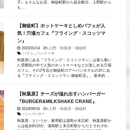
子』もそんなお店。御徒町駅から徒歩数分、上野駅から
も ...
【御徒町】ホットケーキとしめパフェが人
気！穴場カフェ『フライング・スコッツマ
ン』
2020/01/14
-
上野・秋葉原・御徒町
パフェ
,
パンケーキ
秋葉原にある『フライング・スコッツマン』は落ち着い
た雰囲気の中で人気のホットケーキなどが楽しめる穴場
カフェ。その2号店が御徒町のアーバンホテルの1Fにあ
る『フライング・スコッツマン 御徒町店』。基本的 ...
【秋葉原】チーズが溢れ出すハンバーガー
『BURGER&MILKSHAKE CRANE』
2019/09/16
-
上野・秋葉原・御徒町
ハンバーガー
秋葉原…というか、最寄駅は湯島か末広町、秋葉原駅か
らは徒歩約10分、湯島駅と末広町駅からだとそれぞれ