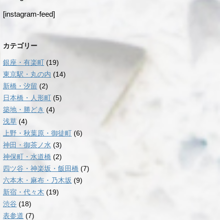
[instagram-feed]
カテゴリー
銀座・有楽町
(19)
東京駅・丸の内
(14)
新橋・汐留
(2)
日本橋・人形町
(5)
築地・勝どき
(4)
浅草
(4)
上野・秋葉原・御徒町
(6)
神田・御茶ノ水
(3)
神保町・水道橋
(2)
四ツ谷・神楽坂・飯田橋
(7)
六本木・麻布・乃木坂
(9)
新宿・代々木
(19)
渋谷
(18)
表参道
(7)