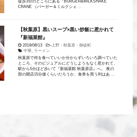
徒歩3分のところにある『BURGER&MILKSHAKE
CRANE （バーガー＆ミルクシェ ...
【秋葉原】黒いスープ×黒い炒飯に惹かれて
『新福菜館』
2019/08/13
-
上野・秋葉原・御徒町
中華
,
ラーメン
秋葉原で何を食べていいか分からずいろいろ調べていた
ところ、そのビジュアルにどうしようもなく惹かれて、
駅から5分ほど歩いて『新福菜館 秋葉原店』へ。 夜の
部の開店15分後くらいだろうか、食券を買う列はあ ...