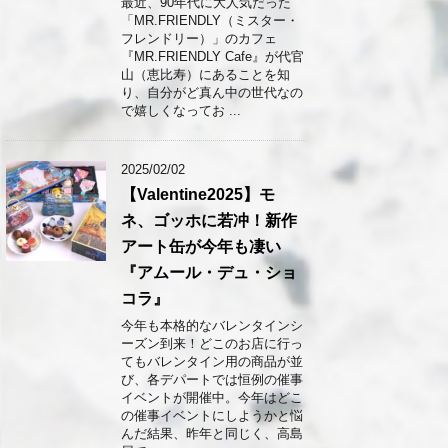
最近、90年代に大人気だった
「MR.FRIENDLY（ミスター・
フレンドリー）」のカフェ
『MR.FRIENDLY Cafe』が代官
山（恵比寿）にあることを知
り、自分がど真ん中の世代なの
で嬉しくなってお ...
2025/02/02
【Valentine2025】モ
ネ、ゴッホに若冲！新作
アート缶が今年も凄い
『アムール・デュ・ショ
コラ』
今年も本格的なバレンタインシ
ーズン到来！どこのお店に行っ
てもバレンタイン用の商品が並
び、各デパートでは恒例の催事
イベントが開催中。今年はどこ
の催事イベントにしようかと悩
んだ結果、昨年と同じく、高島