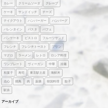
カレー
クリームソーダ
クレープ
ケーキ
サンドイッチ
チーズ
テイクアウト
ハンバーガー
ハンバーグ
バレンタイン
パスタ
パフェ
パンケーキ
ビストロ
フルーツサンド
フレンチ
フレンチトースト
プリン
マグロ
ラーメン
レトロ
ロシア料理
ワンプレート
ヴィーガン
中華
冷麺
和菓子
寿司
東京駅土産
海鮮丼
点心
焼鳥
肉
薬膳
韓国料理
餃子
駅弁
アーカイブ