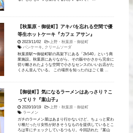
【秋葉原・御徒町】アキバを忘れる空間で優
等生ホットケーキ『カフェ アサン』
2023/11/02
-
上野・秋葉原・御徒町
パンケーキ
,
クリームソーダ
秋葉原駅〜御徒町駅の高架下にある「2k540」という商
業施設。秋葉原にありながら、その賑やかさから完全に
切り離されたような空間で小さなセンスのいいお店がた
くさん並んでいる。 この場所を知ったのはごく最 ...
【御徒町】気になるラーメンはあっさり？こ
ってり？『案山子』
2020/10/19
-
上野・秋葉原・御徒町
ラーメン
ガチのラーメン屋はあまり行かないけど、ちょっと変わ
り種だったり女性が好きそうなものを提供しているとこ
ろは常にチェックしているつもり。今回訪れた『案山