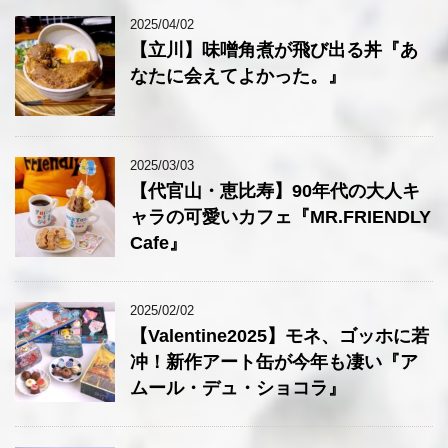
2025/04/02
【立川】味噌角煮が飛び出る丼『あ
なたに会えてよかった。』
2025/03/03
【代官山・恵比寿】90年代の大人キ
ャラの可愛いカフェ『MR.FRIENDLY
Cafe』
2025/02/02
【Valentine2025】モネ、ゴッホに若
冲！新作アート缶が今年も凄い『ア
ムール・デュ・ショコラ』