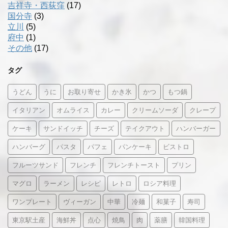
吉祥寺・西荻窪
(17)
国分寺
(3)
立川
(5)
府中
(1)
その他
(17)
タグ
うどん
うに
お取り寄せ
かき氷
かつ
もつ鍋
イタリアン
オムライス
カレー
クリームソーダ
クレープ
ケーキ
サンドイッチ
チーズ
テイクアウト
ハンバーガー
ハンバーグ
パスタ
パフェ
パンケーキ
ビストロ
フルーツサンド
フレンチ
フレンチトースト
プリン
マグロ
ラーメン
レシピ
レトロ
ロシア料理
ワンプレート
ヴィーガン
中華
冷麺
和菓子
寿司
東京駅土産
海鮮丼
点心
焼鳥
肉
薬膳
韓国料理