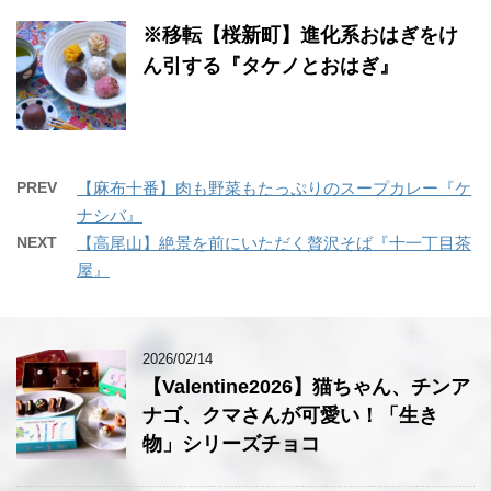
※移転【桜新町】進化系おはぎをけ
ん引する『タケノとおはぎ』
PREV
【麻布十番】肉も野菜もたっぷりのスープカレー『ケ
ナシバ』
NEXT
【高尾山】絶景を前にいただく贅沢そば『十一丁目茶
屋』
2026/02/14
【Valentine2026】猫ちゃん、チンア
ナゴ、クマさんが可愛い！「生き
物」シリーズチョコ