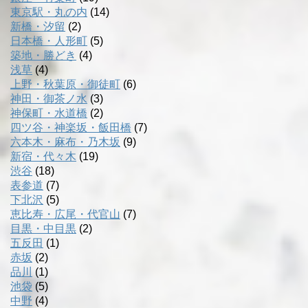
東京駅・丸の内
(14)
新橋・汐留
(2)
日本橋・人形町
(5)
築地・勝どき
(4)
浅草
(4)
上野・秋葉原・御徒町
(6)
神田・御茶ノ水
(3)
神保町・水道橋
(2)
四ツ谷・神楽坂・飯田橋
(7)
六本木・麻布・乃木坂
(9)
新宿・代々木
(19)
渋谷
(18)
表参道
(7)
下北沢
(5)
恵比寿・広尾・代官山
(7)
目黒・中目黒
(2)
五反田
(1)
赤坂
(2)
品川
(1)
池袋
(5)
中野
(4)