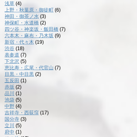
浅草
(4)
上野・秋葉原・御徒町
(6)
神田・御茶ノ水
(3)
神保町・水道橋
(2)
四ツ谷・神楽坂・飯田橋
(7)
六本木・麻布・乃木坂
(9)
新宿・代々木
(19)
渋谷
(18)
表参道
(7)
下北沢
(5)
恵比寿・広尾・代官山
(7)
目黒・中目黒
(2)
五反田
(1)
赤坂
(2)
品川
(1)
池袋
(5)
中野
(4)
吉祥寺・西荻窪
(17)
国分寺
(3)
立川
(5)
府中
(1)