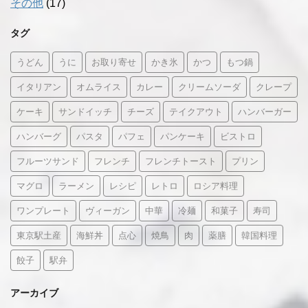
その他
(17)
タグ
うどん
うに
お取り寄せ
かき氷
かつ
もつ鍋
イタリアン
オムライス
カレー
クリームソーダ
クレープ
ケーキ
サンドイッチ
チーズ
テイクアウト
ハンバーガー
ハンバーグ
パスタ
パフェ
パンケーキ
ビストロ
フルーツサンド
フレンチ
フレンチトースト
プリン
マグロ
ラーメン
レシピ
レトロ
ロシア料理
ワンプレート
ヴィーガン
中華
冷麺
和菓子
寿司
東京駅土産
海鮮丼
点心
焼鳥
肉
薬膳
韓国料理
餃子
駅弁
アーカイブ