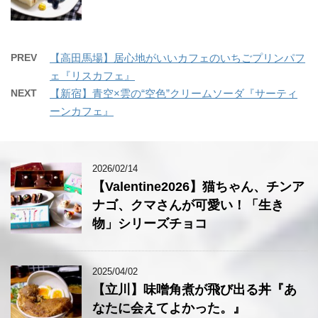
PREV
【高田馬場】居心地がいいカフェのいちごプリンパフ
ェ『リスカフェ』
NEXT
【新宿】青空×雲の“空色”クリームソーダ『サーティ
ーンカフェ』
2026/02/14
【Valentine2026】猫ちゃん、チンア
ナゴ、クマさんが可愛い！「生き
物」シリーズチョコ
2025/04/02
【立川】味噌角煮が飛び出る丼『あ
なたに会えてよかった。』