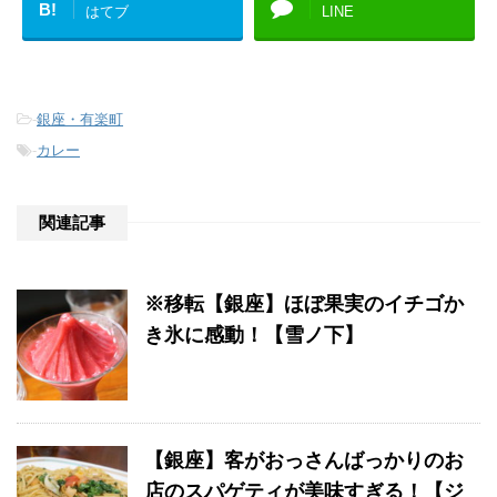
B!
はてブ
LINE
-
銀座・有楽町
-
カレー
関連記事
※移転【銀座】ほぼ果実のイチゴか
き氷に感動！【雪ノ下】
【銀座】客がおっさんばっかりのお
店のスパゲティが美味すぎる！【ジ