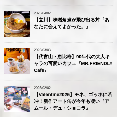
2025/04/02
【立川】味噌角煮が飛び出る丼『あ
なたに会えてよかった。』
2025/03/03
【代官山・恵比寿】90年代の大人キ
ャラの可愛いカフェ『MR.FRIENDLY
Cafe』
2025/02/02
【Valentine2025】モネ、ゴッホに若
冲！新作アート缶が今年も凄い『ア
ムール・デュ・ショコラ』