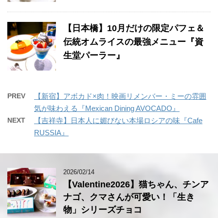
【日本橋】10月だけの限定パフェ＆
伝統オムライスの最強メニュー『資
生堂パーラー』
PREV
【新宿】アボカド×肉！映画リメンバー・ミーの雰囲
気が味わえる『Mexican Dining AVOCADO』
NEXT
【吉祥寺】日本人に媚びない本場ロシアの味『Cafe
RUSSIA』
2026/02/14
【Valentine2026】猫ちゃん、チンア
ナゴ、クマさんが可愛い！「生き
物」シリーズチョコ