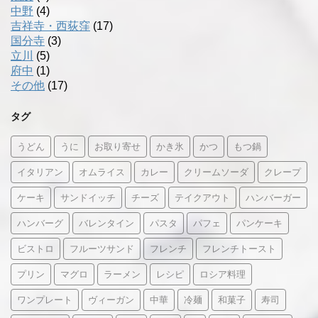
中野
(4)
吉祥寺・西荻窪
(17)
国分寺
(3)
立川
(5)
府中
(1)
その他
(17)
タグ
うどん
うに
お取り寄せ
かき氷
かつ
もつ鍋
イタリアン
オムライス
カレー
クリームソーダ
クレープ
ケーキ
サンドイッチ
チーズ
テイクアウト
ハンバーガー
ハンバーグ
バレンタイン
パスタ
パフェ
パンケーキ
ビストロ
フルーツサンド
フレンチ
フレンチトースト
プリン
マグロ
ラーメン
レシピ
ロシア料理
ワンプレート
ヴィーガン
中華
冷麺
和菓子
寿司