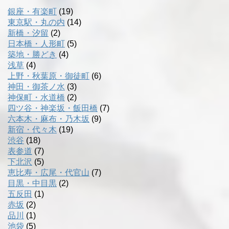
銀座・有楽町
(19)
東京駅・丸の内
(14)
新橋・汐留
(2)
日本橋・人形町
(5)
築地・勝どき
(4)
浅草
(4)
上野・秋葉原・御徒町
(6)
神田・御茶ノ水
(3)
神保町・水道橋
(2)
四ツ谷・神楽坂・飯田橋
(7)
六本木・麻布・乃木坂
(9)
新宿・代々木
(19)
渋谷
(18)
表参道
(7)
下北沢
(5)
恵比寿・広尾・代官山
(7)
目黒・中目黒
(2)
五反田
(1)
赤坂
(2)
品川
(1)
池袋
(5)