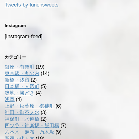
Tweets by lunchsweets
Instagram
[instagram-feed]
カテゴリー
銀座・有楽町
(19)
東京駅・丸の内
(14)
新橋・汐留
(2)
日本橋・人形町
(5)
築地・勝どき
(4)
浅草
(4)
上野・秋葉原・御徒町
(6)
神田・御茶ノ水
(3)
神保町・水道橋
(2)
四ツ谷・神楽坂・飯田橋
(7)
六本木・麻布・乃木坂
(9)
新宿・代々木
(19)