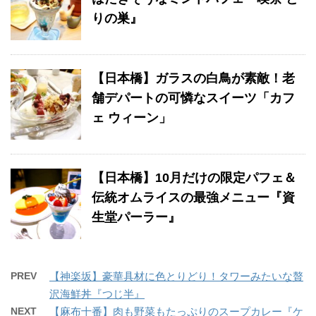
りの巣』
【日本橋】ガラスの白鳥が素敵！老
舗デパートの可憐なスイーツ「カフ
ェ ウィーン」
【日本橋】10月だけの限定パフェ＆
伝統オムライスの最強メニュー『資
生堂パーラー』
PREV
【神楽坂】豪華具材に色とりどり！タワーみたいな贅
沢海鮮丼『つじ半』
NEXT
【麻布十番】肉も野菜もたっぷりのスープカレー『ケ