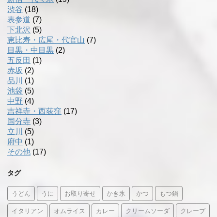
渋谷
(18)
表参道
(7)
下北沢
(5)
恵比寿・広尾・代官山
(7)
目黒・中目黒
(2)
五反田
(1)
赤坂
(2)
品川
(1)
池袋
(5)
中野
(4)
吉祥寺・西荻窪
(17)
国分寺
(3)
立川
(5)
府中
(1)
その他
(17)
タグ
うどん
うに
お取り寄せ
かき氷
かつ
もつ鍋
イタリアン
オムライス
カレー
クリームソーダ
クレープ