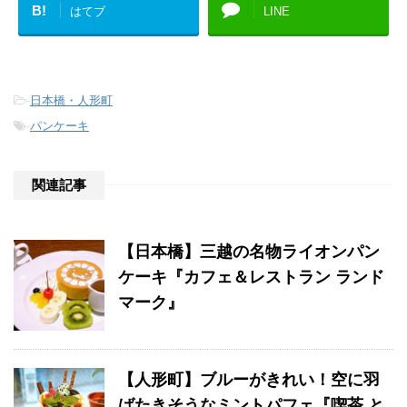
B!
はてブ
LINE
-
日本橋・人形町
-
パンケーキ
関連記事
【日本橋】三越の名物ライオンパン
ケーキ『カフェ＆レストラン ランド
マーク』
【人形町】ブルーがきれい！空に羽
ばたきそうなミントパフェ『喫茶 と