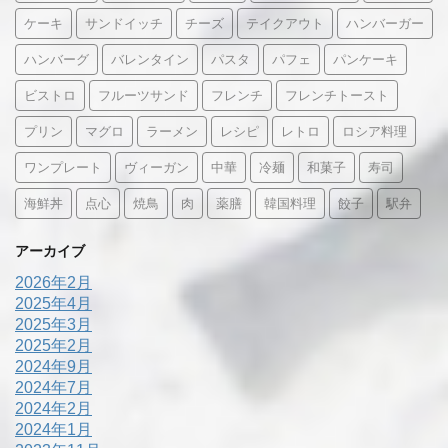
ケーキ
サンドイッチ
チーズ
テイクアウト
ハンバーガー
ハンバーグ
バレンタイン
パスタ
パフェ
パンケーキ
ビストロ
フルーツサンド
フレンチ
フレンチトースト
プリン
マグロ
ラーメン
レシピ
レトロ
ロシア料理
ワンプレート
ヴィーガン
中華
冷麺
和菓子
寿司
海鮮丼
点心
焼鳥
肉
薬膳
韓国料理
餃子
駅弁
アーカイブ
2026年2月
2025年4月
2025年3月
2025年2月
2024年9月
2024年7月
2024年2月
2024年1月