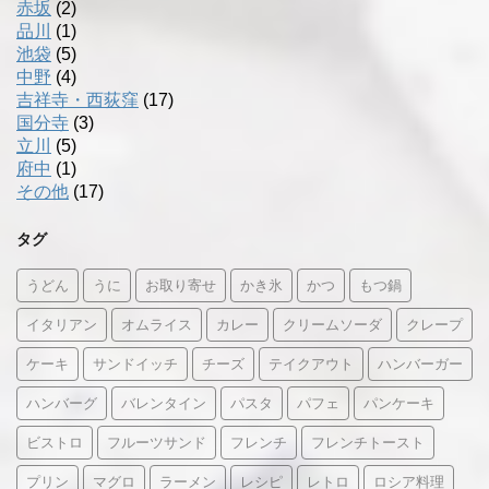
赤坂
(2)
品川
(1)
池袋
(5)
中野
(4)
吉祥寺・西荻窪
(17)
国分寺
(3)
立川
(5)
府中
(1)
その他
(17)
タグ
うどん
うに
お取り寄せ
かき氷
かつ
もつ鍋
イタリアン
オムライス
カレー
クリームソーダ
クレープ
ケーキ
サンドイッチ
チーズ
テイクアウト
ハンバーガー
ハンバーグ
バレンタイン
パスタ
パフェ
パンケーキ
ビストロ
フルーツサンド
フレンチ
フレンチトースト
プリン
マグロ
ラーメン
レシピ
レトロ
ロシア料理