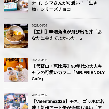
ナゴ、クマさんが可愛い！「生き
物」シリーズチョコ
2025/04/02
【立川】味噌角煮が飛び出る丼『あ
なたに会えてよかった。』
2025/03/03
【代官山・恵比寿】90年代の大人キ
ャラの可愛いカフェ『MR.FRIENDLY
Cafe』
2025/02/02
【Valentine2025】モネ、ゴッホに若
冲！新作アート缶が今年も凄い『ア