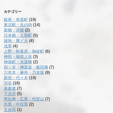
カテゴリー
銀座・有楽町
(19)
東京駅・丸の内
(14)
新橋・汐留
(2)
日本橋・人形町
(5)
築地・勝どき
(4)
浅草
(4)
上野・秋葉原・御徒町
(6)
神田・御茶ノ水
(3)
神保町・水道橋
(2)
四ツ谷・神楽坂・飯田橋
(7)
六本木・麻布・乃木坂
(9)
新宿・代々木
(19)
渋谷
(18)
表参道
(7)
下北沢
(5)
恵比寿・広尾・代官山
(7)
目黒・中目黒
(2)
五反田
(1)