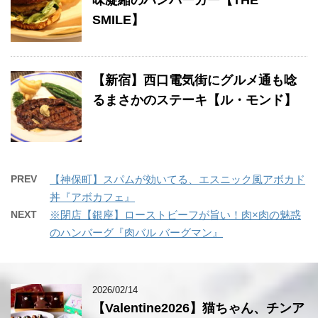
味凝縮のハンバーガー【THE
SMILE】
【新宿】西口電気街にグルメ通も唸
るまさかのステーキ【ル・モンド】
PREV
【神保町】スパムが効いてる、エスニック風アボカド
丼『アボカフェ』
NEXT
※閉店【銀座】ローストビーフが旨い！肉×肉の魅惑
のハンバーグ『肉バル バーグマン』
2026/02/14
【Valentine2026】猫ちゃん、チンア