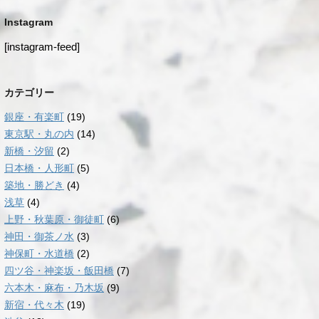
Instagram
[instagram-feed]
カテゴリー
銀座・有楽町
(19)
東京駅・丸の内
(14)
新橋・汐留
(2)
日本橋・人形町
(5)
築地・勝どき
(4)
浅草
(4)
上野・秋葉原・御徒町
(6)
神田・御茶ノ水
(3)
神保町・水道橋
(2)
四ツ谷・神楽坂・飯田橋
(7)
六本木・麻布・乃木坂
(9)
新宿・代々木
(19)