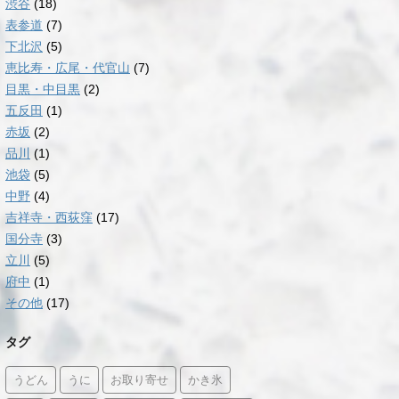
渋谷
(18)
表参道
(7)
下北沢
(5)
恵比寿・広尾・代官山
(7)
目黒・中目黒
(2)
五反田
(1)
赤坂
(2)
品川
(1)
池袋
(5)
中野
(4)
吉祥寺・西荻窪
(17)
国分寺
(3)
立川
(5)
府中
(1)
その他
(17)
タグ
うどん
うに
お取り寄せ
かき氷