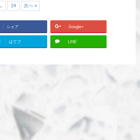
…
24
次へ »
シェア
Google+
!
はてブ
LINE