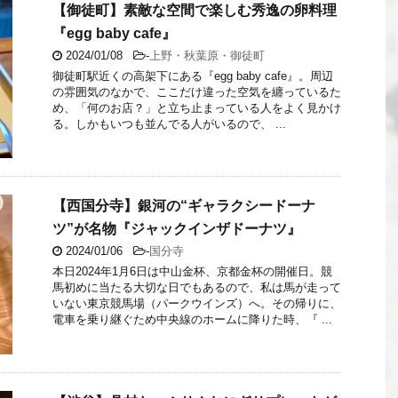
【御徒町】素敵な空間で楽しむ秀逸の卵料理
『egg baby cafe』
2024/01/08
-
上野・秋葉原・御徒町
御徒町駅近くの高架下にある『egg baby cafe』。周辺
の雰囲気のなかで、ここだけ違った空気を纏っているた
め、「何のお店？」と立ち止まっている人をよく見かけ
る。しかもいつも並んでる人がいるので、 ...
【西国分寺】銀河の“ギャラクシードーナ
ツ”が名物『ジャックインザドーナツ』
2024/01/06
-
国分寺
本日2024年1月6日は中山金杯、京都金杯の開催日。競
馬初めに当たる大切な日でもあるので、私は馬が走って
いない東京競馬場（パークウインズ）へ。その帰りに、
電車を乗り継ぐため中央線のホームに降りた時、『 ...