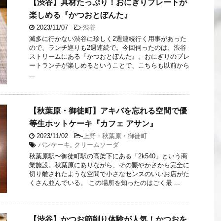
【渋谷】具材たっぷり！おにぎりプレートが
楽しめる『かつおとぼんた』
2023/11/07
-
渋谷
滅多に行かない渋谷に珍しく2週連続行く用事があった
ので、ランチ巡りも2週連続で。今回伺ったのは、渋谷
ストリームにある『かつおとぼんた』。おにぎりのプレ
ートランチが楽しめるということで、こちらも以前から
...
【秋葉原・御徒町】アキバを忘れる空間で優
等生ホットケーキ『カフェ アサン』
2023/11/02
-
上野・秋葉原・御徒町
パンケーキ
,
クリームソーダ
秋葉原駅〜御徒町駅の高架下にある「2k540」という商
業施設。秋葉原にありながら、その賑やかさから完全に
切り離されたような空間で小さなセンスのいいお店がた
くさん並んでいる。 この場所を知ったのはごく最 ...
【渋谷】かつお節削り体験が人気！かつおを