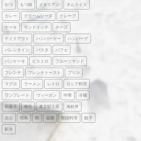
かつ
もつ鍋
イタリアン
オムライス
カレー
クリームソーダ
クレープ
ケーキ
サンドイッチ
チーズ
テイクアウト
ハンバーガー
ハンバーグ
バレンタイン
パスタ
パフェ
パンケーキ
ビストロ
フルーツサンド
フレンチ
フレンチトースト
プリン
マグロ
ラーメン
レトロ
ロシア料理
ワンプレート
ヴィーガン
中華
冷麺
和菓子
寿司
東京駅土産
海鮮丼
点心
焼鳥
肉
薬膳
韓国料理
餃子
駅弁