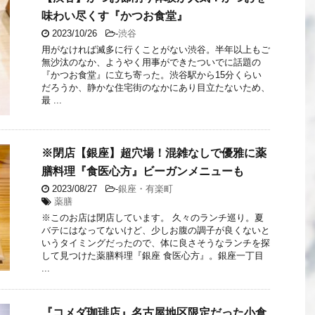
味わい尽くす『かつお食堂』
2023/10/26
-
渋谷
用がなければ滅多に行くことがない渋谷。半年以上もご
無沙汰のなか、ようやく用事ができたついでに話題の
『かつお食堂』に立ち寄った。渋谷駅から15分くらい
だろうか、静かな住宅街のなかにあり目立たないため、
最 ...
※閉店【銀座】超穴場！混雑なしで優雅に薬
膳料理『食医心方』ビーガンメニューも
2023/08/27
-
銀座・有楽町
薬膳
※このお店は閉店しています。 久々のランチ巡り。夏
バテにはなってないけど、少しお腹の調子が良くないと
いうタイミングだったので、体に良さそうなランチを探
して見つけた薬膳料理『銀座 食医心方』。銀座一丁目
...
『コメダ珈琲店』名古屋地区限定だった小倉