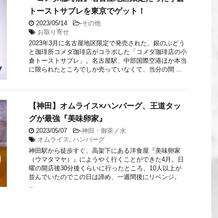
トーストサブレを東京でゲット！
2023/05/14
-
その他
お取り寄せ
2023年3月に名古屋地区限定で発売された、銀のぶどう
と珈琲所コメダ珈琲店がコラボした「コメダ珈琲店の小
倉トーストサブレ」。名古屋駅、中部国際空港ほか本当
に限られたところでしか売っていなくて、当分の間 ...
【神田】オムライス×ハンバーグ、王道タッ
グが最強『美味卵家』
2023/05/07
-
神田・御茶ノ水
オムライス
,
ハンバーグ
神田駅から徒歩すぐ、高架下にある洋食屋『美味卵家
（ウマタマヤ）』にようやく行くことができた4月。日
曜の開店後30分後くらいに行ったところ、10人以上が
並んでいたのでこの日は諦め、一週間後にリベンジ。
...